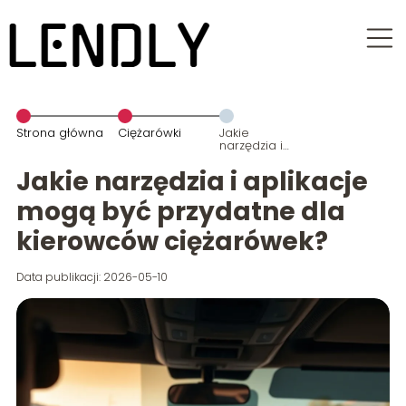
Strona główna
Ciężarówki
Jakie
narzędzia i
aplikacje
mogą być
Jakie narzędzia i aplikacje
przydatne dla
kierowców
mogą być przydatne dla
ciężarówek?
kierowców ciężarówek?
Data publikacji: 2026-05-10