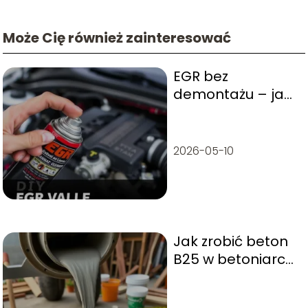
Może Cię również zainteresować
EGR bez
demontażu – jak
go wyczyścić?
2026-05-10
Jak zrobić beton
B25 w betoniarce
– krok po kroku