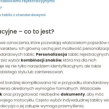
tablicami rejestracyjnymi
i?
 tablic z standardowymi
cyjne – co to jest?
kowe oznaczenia, które pozwalają właścicielom pojazdów 
rakteru. Ich główną cechą jest możliwość personalizacji
andardowych tablic.
Personalizacja
tablic rejestracyjnych
przez wybór
kombinacji znaków
, która ma dla nich
je się nie tylko narzędziem identyfikacyjnym, ale także
bistego stylu lub zainteresowań.
jest bardziej skomplikowana niż w przypadku standardow
ełnienia określonych wymogów formalnych. Właściciele
k
oraz przygotować niezbędne
dokumenty
, aby móc
ojego motocyklu. Często wybór indywidualnej tablicy wi
e decyzja o jej zakupie wymaga przemyślenia.