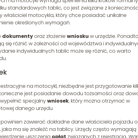
nych na motocykl wymaga spełnienia kilku kroków formalny
adku standardowych tablic, co jest związane z koniecznoś
 właściciel motocykla, który chce posiadać unikalne
nienie określonych wymagań.
e
dokumenty
oraz złożenie
wniosku
w urzędzie. Ponadto
gą się różnić w zależności od województwa i indywidualn
danie indywidualnych tablic może się różnić, co warto
du.
ek
jestracyjne na motocykl, niezbędne jest przygotowanie kil
 konieczne jest posiadanie dowodu tożsamości oraz do
 wypełnić specjalny
wniosek
, który można otrzymać w
rnetowej danego urzędu.
e powinien zawierać dokładne dane właściciela pojazdu o
jaka ma się znaleźć na tablicy. Urzędy często wymagają
twierdzenie uiszczenia
opłat
związanych z rejestracją. Wa