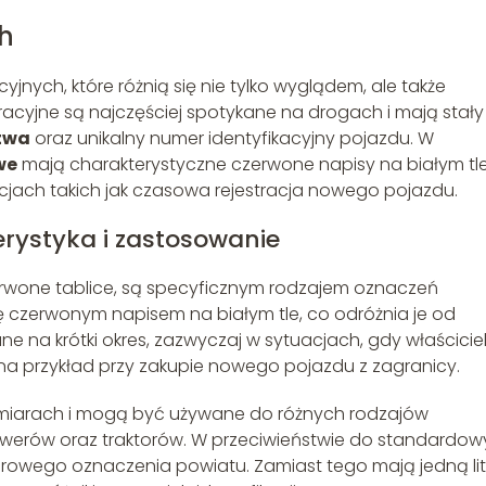
ch
acyjnych, które różnią się nie tylko wyglądem, ale także
acyjne są najczęściej spotykane na drogach i mają stały
twa
oraz unikalny numer identyfikacyjny pojazdu. W
we
mają charakterystyczne czerwone napisy na białym tle
cjach takich jak czasowa rejestracja nowego pojazdu.
rystyka i zastosowanie
erwone tablice, są specyficznym rodzajem oznaczeń
ię czerwonym napisem na białym tle, co odróżnia je od
e na krótki okres, zazwyczaj w sytuacjach, gdy właścicie
 na przykład przy zakupie nowego pojazdu z zagranicy.
zmiarach i mogą być używane do różnych rodzajów
owerów oraz traktorów. W przeciwieństwie do standardo
terowego oznaczenia powiatu. Zamiast tego mają jedną lit