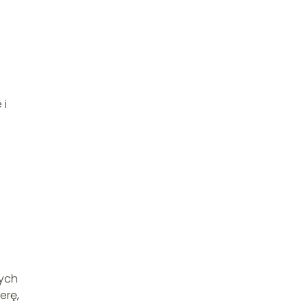
 i
l
wych
erę,