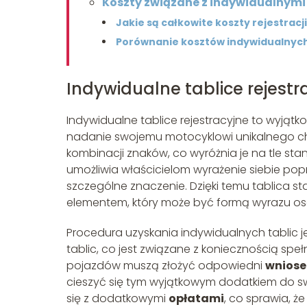
Koszty związane z indywidualnymi 
Jakie są całkowite koszty rejestracj
Porównanie kosztów indywidualnych
Indywidualne tablice rejestra
Indywidualne tablice rejestracyjne to wyjąt
nadanie swojemu motocyklowi unikalnego cha
kombinacji znaków, co wyróżnia je na tle st
umożliwia właścicielom wyrażenie siebie po
szczególne znaczenie. Dzięki temu tablica sta
elementem, który może być formą wyrazu oso
Procedura uzyskania indywidualnych tablic 
tablic, co jest związane z koniecznością sp
pojazdów muszą złożyć odpowiedni
wniose
cieszyć się tym wyjątkowym dodatkiem do sw
się z dodatkowymi
opłatami
, co sprawia, ż