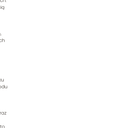
ch.
cią
,
ych
ku
wodu
raz
rto