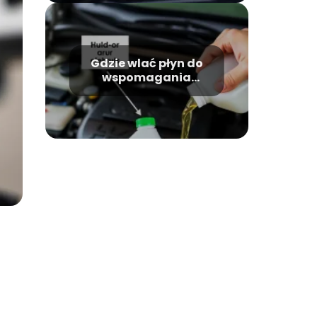
Gdzie wlać płyn do
wspomagania
kierownicy?
Instrukcja krok po
kroku