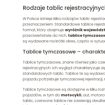
Rodzaje tablic rejestracyjny
W Polsce istnieje kilka rodzajów tablic rejestr
przeznaczeniem. Standardowe tablice rejestr
format, który obejmuje
wyróżnik wojewódz
przeciwieństwie do nich,
tablice tymczaso
są wydawane na krótki okres, często w sytua
Tablice tymczasowe – charakte
Tablice tymczasowe, znane również jako cz
rejestracyjnych. Ich wygląd charakteryzuje s
standardowych tablic. Tablice te są wydawan
pojazdu potrzebuje tymczasowej rejestracji,
Tablice tymczasowe są dostępne w kilku ro
pojazdów, w tym do
motocykli
, aut, motor
tablic, czerwone tablice nie zawierają dwuli