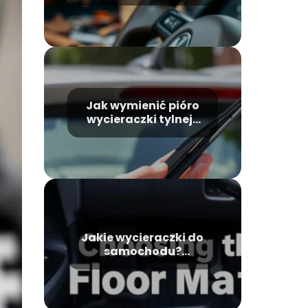
Ceny i opcje dla
Twojego auta
Jak wymienić pióro
wycieraczki tylnej?
Prosty sposób dla
każdego kierowcy
Jakie wycieraczki do
samochodu?
Poradnik wyboru
najlepszych modeli