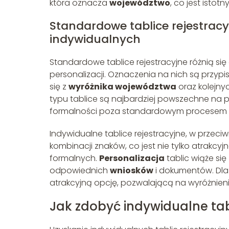
która oznacza
województwo
, co jest istot
Standardowe tablice rejestrac
indywidualnych
Standardowe tablice rejestracyjne różnią si
personalizacji. Oznaczenia na nich są przyp
się z
wyróżnika województwa
oraz kolejnyc
typu tablice są najbardziej powszechne na 
formalności poza standardowym procesem re
Indywidualne tablice rejestracyjne, w przec
kombinacji znaków, co jest nie tylko atrak
formalnych.
Personalizacja
tablic wiąże się
odpowiednich
wniosków
i dokumentów. Dla 
atrakcyjną opcję, pozwalającą na wyróżnieni
Jak zdobyć indywidualne tab