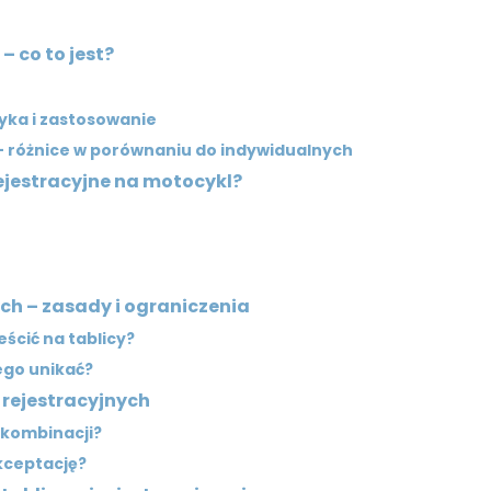
– co to jest?
yka i zastosowanie
– różnice w porównaniu do indywidualnych
ejestracyjne na motocykl?
ych – zasady i ograniczenia
cić na tablicy?
ego unikać?
 rejestracyjnych
 kombinacji?
kceptację?