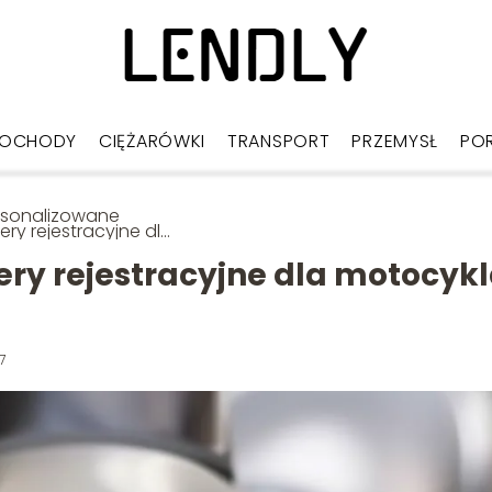
OCHODY
CIĘŻARÓWKI
TRANSPORT
PRZEMYSŁ
PO
rsonalizowane
ry rejestracyjne dla
cykla – jak je
skać?
ry rejestracyjne dla motocyk
7