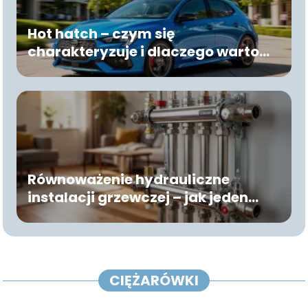
Hot hatch – czym się
charakteryzuje i dlaczego warto
zwrócić na niego uwagę?
Równoważenie hydrauliczne
instalacji grzewczej – jak jeden
rozdzielacz wyeliminuje zimne
strefy w systemie ogrzewania
podłogowego?
CIĘŻARÓWKI