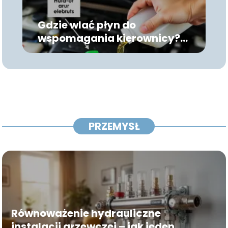
Gdzie wlać płyn do
wspomagania kierownicy?
Instrukcja krok po kroku
PRZEMYSŁ
Równoważenie hydrauliczne
instalacji grzewczej – jak jeden