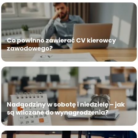
Co powinno zawierać CV kierowcy
zawodowego?
Nadgodziny w sobotę i niedzielę – jak
są wliczane do wynagrodzenia?