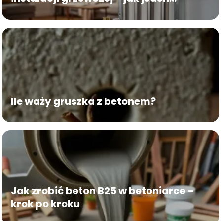
rozdzielacz wyeliminuje zimne strefy
w systemie ogrzewania
podłogowego?
Ile waży gruszka z betonem?
Jak zrobić beton B25 w betoniarce –
krok po kroku