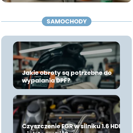
SAMOCHODY
Jakie obroty są potrzebne do
wypalania DPF?
Czyszczenie EGR w silniku 1.6 HDI