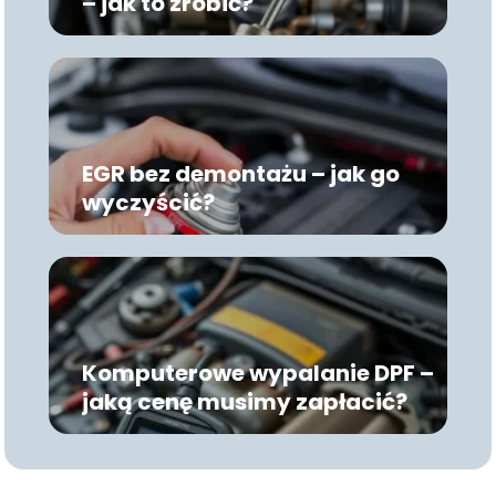
– jak to zrobić?
EGR bez demontażu – jak go
wyczyścić?
Komputerowe wypalanie DPF –
jaką cenę musimy zapłacić?