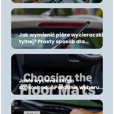
auta
Jak wymienić pióro wycieraczki
tylnej? Prosty sposób dla
każdego kierowcy
Jakie wycieraczki do
samochodu? Poradnik wyboru
najlepszych modeli