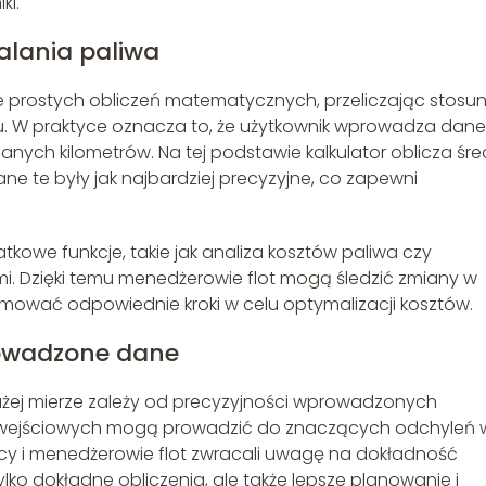
ki.
alania paliwa
ie prostych obliczeń matematycznych, przeliczając stosu
. W praktyce oznacza to, że użytkownik wprowadza dane
anych kilometrów. Na tej podstawie kalkulator oblicza śre
ane te były jak najbardziej precyzyjne, co zapewni
kowe funkcje, takie jak analiza kosztów paliwa czy
. Dzięki temu menedżerowie flot mogą śledzić zmiany w
jmować odpowiednie kroki w celu optymalizacji kosztów.
rowadzone dane
użej mierze zależy od precyzyjności wprowadzonych
ch wejściowych mogą prowadzić do znaczących odchyleń 
wcy i menedżerowie flot zwracali uwagę na dokładność
lko dokładne obliczenia, ale także lepsze planowanie i