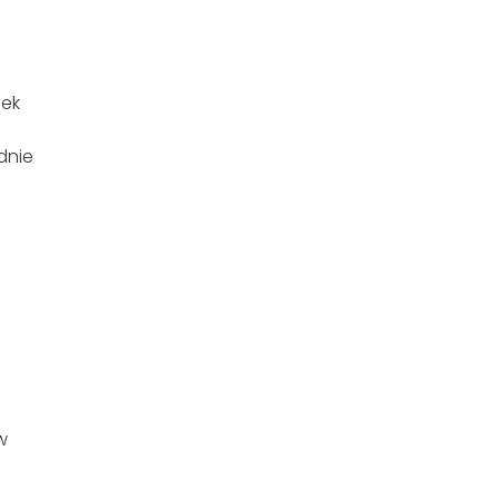
nek
dnie
w