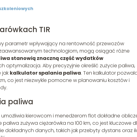
szkoleniowych
ężarówkach TIR
zowy parametr wpływający na rentowność przewozów
ki zaawansowanym technologiom, mogą osiągać różne
liwa stanowią znaczną część wydatków
ich optymalizacja. Aby precyzyjnie określić zużycie paliwa,
e jak
kalkulator spalania paliwa
. Ten kalkulator pozwal
 km, co jest niezwykle pomocne w planowaniu kosztów i
dy.
ia paliwa
re umożliwia kierowcom i menedżerom flot dokładne oblicz
ile paliwa zużywa ciężarówka na 100 km, co jest kluczowe d
 dokładnych danych, takich jak przebyty dystans oraz i