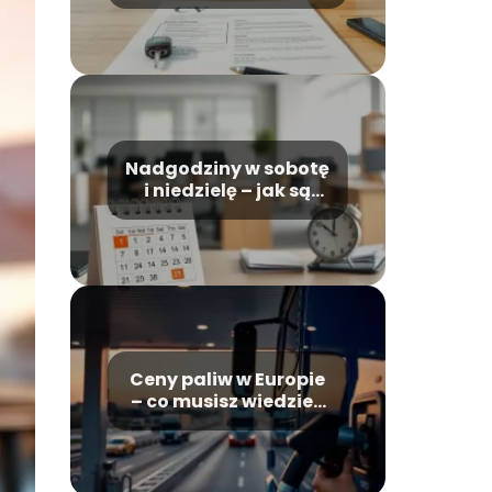
zawodowego?
Nadgodziny w sobotę
i niedzielę – jak są
wliczane do
wynagrodzenia?
Ceny paliw w Europie
– co musisz wiedzieć
jako zawodowy
kierowca ciężarówki?