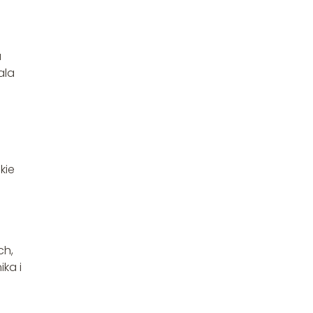
u
ala
kie
ch,
ka i