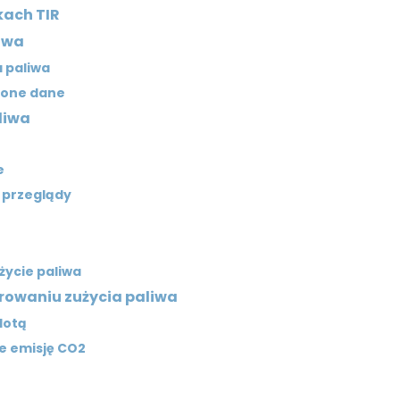
kach TIR
liwa
a paliwa
zone dane
liwa
e
e przeglądy
życie paliwa
rowaniu zużycia paliwa
lotą
e emisję CO2