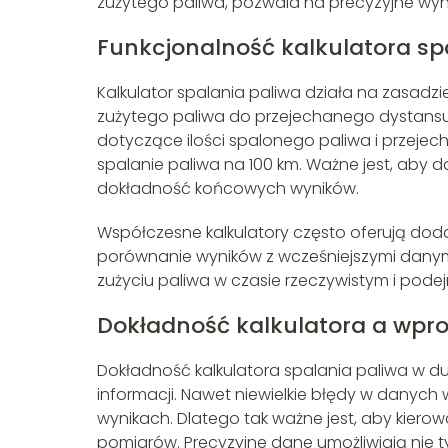
zużytego paliwa, pozwala na precyzyjne wyni
Funkcjonalność kalkulatora sp
Kalkulator spalania paliwa działa na zasadz
zużytego paliwa do przejechanego dystansu
dotyczące ilości spalonego paliwa i przejech
spalanie paliwa na 100 km. Ważne jest, aby d
dokładność końcowych wyników.
Współczesne kalkulatory często oferują dodat
porównanie wyników z wcześniejszymi danymi
zużyciu paliwa w czasie rzeczywistym i pode
Dokładność kalkulatora a wp
Dokładność kalkulatora spalania paliwa w d
informacji. Nawet niewielkie błędy w dany
wynikach. Dlatego tak ważne jest, aby kiero
pomiarów. Precyzyjne dane umożliwiają nie ty