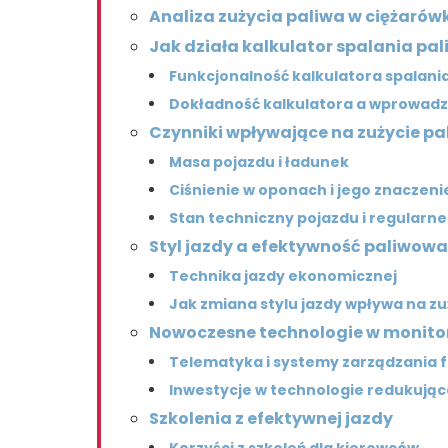
Analiza zużycia paliwa w ciężarów
Jak działa kalkulator spalania pa
Funkcjonalność kalkulatora spalani
Dokładność kalkulatora a wprowad
Czynniki wpływające na zużycie pa
Masa pojazdu i ładunek
Ciśnienie w oponach i jego znaczeni
Stan techniczny pojazdu i regularn
Styl jazdy a efektywność paliwowa
Technika jazdy ekonomicznej
Jak zmiana stylu jazdy wpływa na zu
Nowoczesne technologie w monito
Telematyka i systemy zarządzania f
Inwestycje w technologie redukując
Szkolenia z efektywnej jazdy
Korzyści z szkoleń dla kierowców