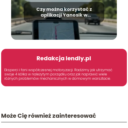
Czy można korzystać z
aplikacji Yanosik w
Niemczech?
Redakcja lendly.pl
Eksperci i fani współczesnej motoryzacji. Radzimy jak utrzymać
swoje 4 kółka w należytym porządku oraz jak naprawić wiele
różnych problemów mechanicznych w domowym warsztacie.
Może Cię również zainteresować