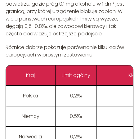
powietrzu, gdzie próg 0,1 mg alkoholu w 1 dm³ jest
granicą, przy której urządzenie blokuje zapłon. W
wielu państwach europejskich limity są wyższe,
sięgają 0,5–0,8‰, ale zawodowi kierowcy i tak
często obowiązuje ostrzejsze podejście.
Różnice dobrze pokazuje porównanie kilku krajów
europejskich w prostym zestawieniu:
Kraj
Limit ogólny
Kie
Polska
0,2‰
Niemcy
0,5‰
Norwegia
0,2‰