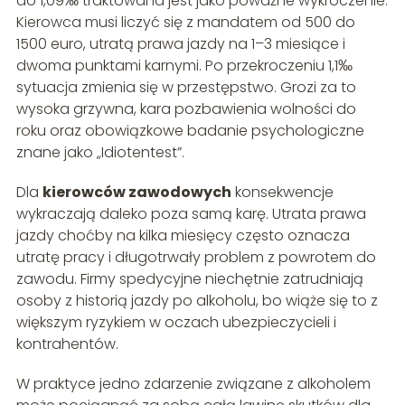
do 1,09‰ traktowana jest jako poważne wykroczenie.
Kierowca musi liczyć się z mandatem od 500 do
1500 euro, utratą prawa jazdy na 1–3 miesiące i
dwoma punktami karnymi. Po przekroczeniu 1,1‰
sytuacja zmienia się w przestępstwo. Grozi za to
wysoka grzywna, kara pozbawienia wolności do
roku oraz obowiązkowe badanie psychologiczne
znane jako „Idiotentest”.
Dla
kierowców zawodowych
konsekwencje
wykraczają daleko poza samą karę. Utrata prawa
jazdy choćby na kilka miesięcy często oznacza
utratę pracy i długotrwały problem z powrotem do
zawodu. Firmy spedycyjne niechętnie zatrudniają
osoby z historią jazdy po alkoholu, bo wiąże się to z
większym ryzykiem w oczach ubezpieczycieli i
kontrahentów.
W praktyce jedno zdarzenie związane z alkoholem