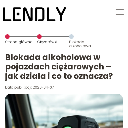
Strona główna
Ciężarówki
Blokada
alkoholowa w
pojazdach
ciężarowych –
Blokada alkoholowa w
jak działa i co
to oznacza?
pojazdach ciężarowych –
jak działa i co to oznacza?
Data publikacji: 2026-04-07