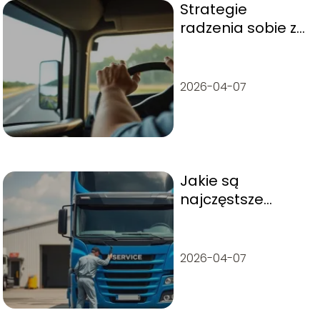
Strategie
radzenia sobie ze
zmęczeniem w
długich trasach –
porady dla
2026-04-07
kierowców
ciężarówek
Jakie są
najczęstsze
awarie
ciężarówek i jak
im zapobiegać?
2026-04-07