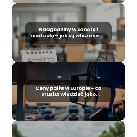
Nadgodziny w sobotę i
niedzielę – jak są wliczane do
wynagrodzenia?
Ceny paliw w Europie – co
musisz wiedzieć jako
zawodowy kierowca
ciężarówki?