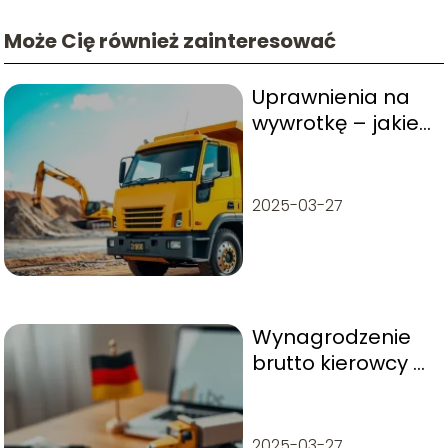
Może Cię również zainteresować
Uprawnienia na
wywrotkę – jakie
są wymagane i
jak je zdobyć?
2025-03-27
Wynagrodzenie
brutto kierowcy w
Niemczech – w
jaki sposób jest
rozliczane?
2025-03-27