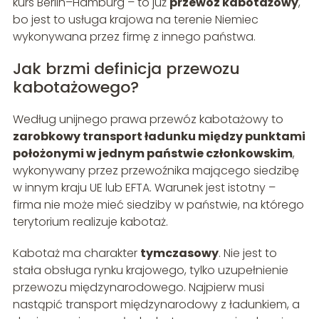
kurs Berlin–Hamburg – to już
przewóz kabotażowy
,
bo jest to usługa krajowa na terenie Niemiec
wykonywana przez firmę z innego państwa.
Jak brzmi definicja przewozu
kabotażowego?
Według unijnego prawa przewóz kabotażowy to
zarobkowy transport ładunku między punktami
położonymi w jednym państwie członkowskim
,
wykonywany przez przewoźnika mającego siedzibę
w innym kraju UE lub EFTA. Warunek jest istotny –
firma nie może mieć siedziby w państwie, na którego
terytorium realizuje kabotaż.
Kabotaż ma charakter
tymczasowy
. Nie jest to
stała obsługa rynku krajowego, tylko uzupełnienie
przewozu międzynarodowego. Najpierw musi
nastąpić transport międzynarodowy z ładunkiem, a