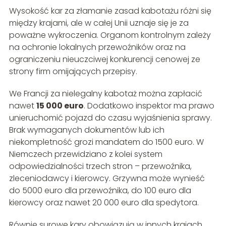
Wysokość kar za złamanie zasad kabotażu różni się
między krajami, ale w całej Unii uznaje się je za
poważne wykroczenia. Organom kontrolnym zależy
na ochronie lokalnych przewoźników oraz na
ograniczeniu nieuczciwej konkurencji cenowej ze
strony firm omijających przepisy.
We Francji za nielegalny kabotaż można zapłacić
nawet
15 000 euro
. Dodatkowo inspektor ma prawo
unieruchomić pojazd do czasu wyjaśnienia sprawy.
Brak wymaganych dokumentów lub ich
niekompletność grozi mandatem do 1500 euro. W
Niemczech przewidziano z kolei system
odpowiedzialności trzech stron – przewoźnika,
zleceniodawcy i kierowcy. Grzywna może wynieść
do 5000 euro dla przewoźnika, do 100 euro dla
kierowcy oraz nawet 20 000 euro dla spedytora.
Równie surowe kary obowiązują w innych krajach.