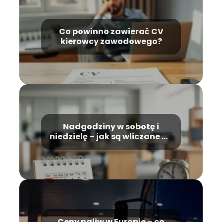
Co powinno zawierać CV
kierowcy zawodowego?
Nadgodziny w sobotę i
niedzielę – jak są wliczane do
wynagrodzenia?
Ceny paliw w Europie – co