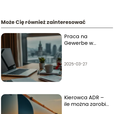
Może Cię również zainteresować
Praca na
Gewerbe w
Niemczech – jak
wygląda
działalność?
2025-03-27
Kierowca ADR –
ile można zarobić
na przewozach