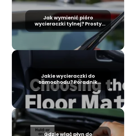
Jak wymienić pióro
wycieraczki tylnej? Prosty
sposób dla każdego
kierowcy
Jakie wycieraczki do
samochodu? Poradnik
wyboru najlepszych modeli
Gdzie wlać płyn do