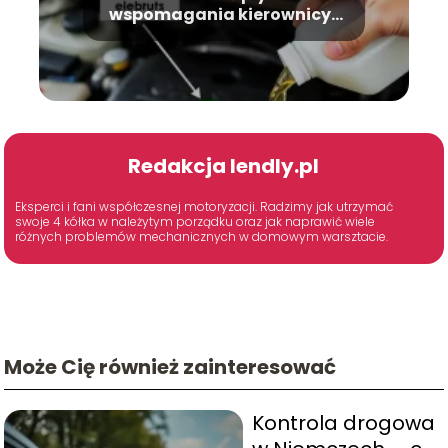
wspomagania kierownicy?
Instrukcja krok po kroku
Redakcja lendly.pl
Eksperci i fani współczesnej motoryzacji. Radzimy jak utrzymać
swoje 4 kółka w należytym porządku oraz jak naprawić wiele
różnych problemów mechanicznych w domowym warsztacie.
Może Cię również zainteresować
Kontrola drogowa