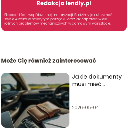
Redakcja lendly.pl
Eksperci i fani współczesnej motoryzacji. Radzimy jak utrzymać
swoje 4 kółka w należytym porządku oraz jak naprawić wiele
różnych problemów mechanicznych w domowym warsztacie.
Może Cię również zainteresować
Jakie dokumenty
musi mieć
kierowca w
Niemczech?
2026-05-04