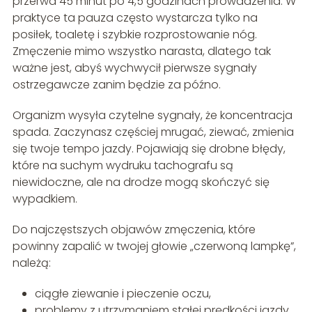
przerwa 45 minut po 4,5 godzinach prowadzenia. W
praktyce ta pauza często wystarcza tylko na
posiłek, toaletę i szybkie rozprostowanie nóg.
Zmęczenie mimo wszystko narasta, dlatego tak
ważne jest, abyś wychwycił pierwsze sygnały
ostrzegawcze zanim będzie za późno.
Organizm wysyła czytelne sygnały, że koncentracja
spada. Zaczynasz częściej mrugać, ziewać, zmienia
się twoje tempo jazdy. Pojawiają się drobne błędy,
które na suchym wydruku tachografu są
niewidoczne, ale na drodze mogą skończyć się
wypadkiem.
Do najczęstszych objawów zmęczenia, które
powinny zapalić w twojej głowie „czerwoną lampkę”,
należą:
ciągłe ziewanie i pieczenie oczu,
problemy z utrzymaniem stałej prędkości jazdy,