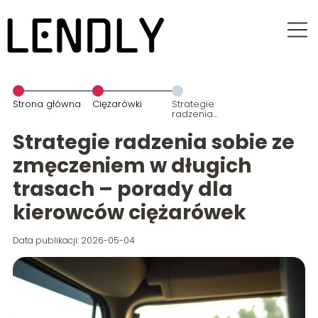
Strona główna
Ciężarówki
Strategie
radzenia
sobie ze
zmęczeniem
Strategie radzenia sobie ze
w długich
trasach –
zmęczeniem w długich
porady dla
kierowców
trasach – porady dla
ciężarówek
kierowców ciężarówek
Data publikacji: 2026-05-04