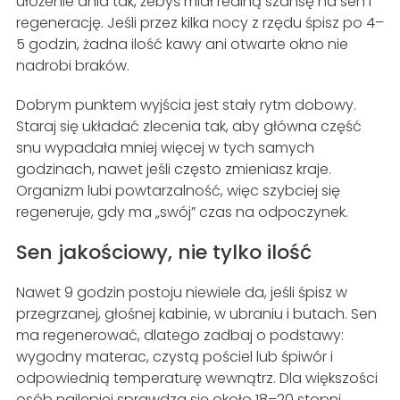
ułożenie dnia tak, żebyś miał realną szansę na sen i
regenerację. Jeśli przez kilka nocy z rzędu śpisz po 4–
5 godzin, żadna ilość kawy ani otwarte okno nie
nadrobi braków.
Dobrym punktem wyjścia jest stały rytm dobowy.
Staraj się układać zlecenia tak, aby główna część
snu wypadała mniej więcej w tych samych
godzinach, nawet jeśli często zmieniasz kraje.
Organizm lubi powtarzalność, więc szybciej się
regeneruje, gdy ma „swój” czas na odpoczynek.
Sen jakościowy, nie tylko ilość
Nawet 9 godzin postoju niewiele da, jeśli śpisz w
przegrzanej, głośnej kabinie, w ubraniu i butach. Sen
ma regenerować, dlatego zadbaj o podstawy:
wygodny materac, czystą pościel lub śpiwór i
odpowiednią temperaturę wewnątrz. Dla większości
osób najlepiej sprawdza się około 18–20 stopni.