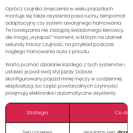
Oprócz czujnika zmęczenia w wielu pojazdach
montuje się także asystenta pasa ruchu, tempomat
adaptacyjny czy system awaryjnego hamowania.
Te rozwiązania nie zastąpią świadomego kierowcy,
ale mogą „wyłapać” moment, w którym na ułamek
sekundy tracisz czujność, na przykład podczas
nagłego hamowania auta z przodu.
Warto poznać działanie każdego z tych systemów i
ustawić je pod swój styl jazdy. Dobrze
skonfigurowany pojazd mniej męczy w codziennej
eksploatacji, bo część powtarzalnych czynności
przejmują elektronika i automatyczne asystenty.
Strategia
Co obe
Sen i przerwy
regularny sen,
drze